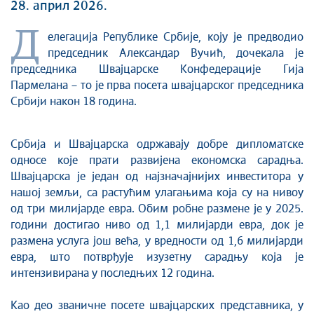
28. април 2026.
Д
елегација Републике Србије, коју је предводио
председник Александар Вучић, дочекала је
председника Швајцарске Конфедерације Гија
Пармелана – то је прва посета швајцарског председника
Србији након 18 година.
Србија и Швајцарска одржавају добре дипломатске
односе које прати развијена економска сарадња.
Швајцарска је један од најзначајнијих инвеститора у
нашој земљи, са растућим улагањима која су на нивоу
од три милијарде евра. Обим робне размене је у 2025.
години достигао ниво од 1,1 милијарди евра, док је
размена услуга још већа, у вредности од 1,6 милијарди
евра, што потврђује изузетну сарадњу која је
интензивирана у последњих 12 година.
Као део званичне посете швајцарских представника, у