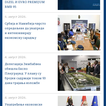
DIZEL И EVRO PREMIJUM
BMB 95
6. август 2026.
Србија и Намибија чврсто
опредељене да унапреде
и интензивирају
економску сарадњу
4. август 2026.
Делегација Зимбабвеа
обишла Експо
Плејграунд: У плану су
бројни садржаји током 93
дана трајања изложбе
4. август 2026.
Унапређење економске