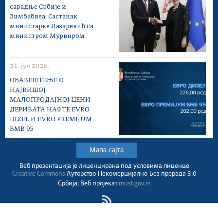
сарадње Србије и
Зимбабвеа: Састанак
министарке Лазаревић са
министром Мурвиром
31. јул 2026.
ОБАВЕШТЕЊЕ О
НАЈВИШОЈ
МАЛОПРОДАЈНОЈ ЦЕНИ
ДЕРИВАТА НАФТЕ EVRO
DIZEL И EVRO PREMIJUM
BMB 95
Мапа сајта
Веб презентација jе лиценциранa под условима лиценце
Creative Commons
Ауторство-Некомерцијално-Без прерада 3.0
Србија; Веб пројекат
must.gov.rs