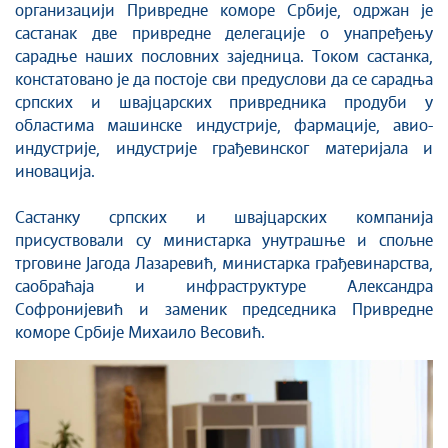
организацији Привредне коморе Србије, одржан је
састанак две привредне делегације о унапређењу
сарадње наших пословних заједница. Током састанка,
констатовано је да постоје сви предуслови да се сарадња
српских и швајцарских привредника продуби у
областима машинске индустрије, фармације, авио-
индустрије, индустрије грађевинског материјала и
иновација.
Састанку српских и швајцарских компанија
присуствовали су министарка унутрашње и спољне
трговине Јагода Лазаревић, министарка грађевинарства,
саобраћаја и инфраструктуре Александра
Софронијевић и заменик председника Привредне
коморе Србије Михаило Весовић.