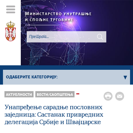
М
ИНИСТАРСТВО УНУТРАШЊЕ
И СПОЉНЕ ТРГОВИНЕ
ОДАБЕРИТЕ КАТЕГОРИЈУ:
АКТУЕЛНОСТИ
ВЕСТИ/САОПШТЕЊА
Регистар „Не Зови“
Све вести
Унапређење сарадње пословних
заједница: Састанак привредних
делегација Србије и Швајцарске