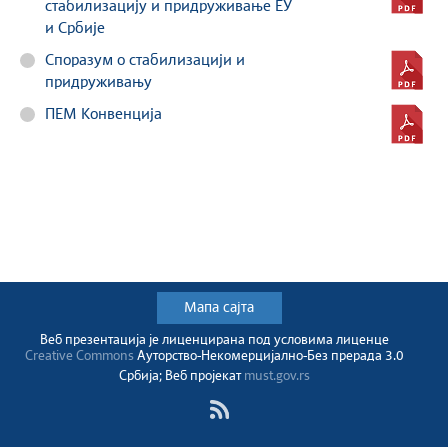
стабилизацију и придруживање ЕУ
и Србије
Споразум о стабилизацији и
придруживању
ПЕМ Конвенција
Мапа сајта
Веб презентација jе лиценциранa под условима лиценце
Creative Commons
Ауторство-Некомерцијално-Без прерада 3.0
Србија; Веб пројекат
must.gov.rs