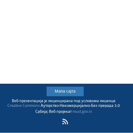
Мапа сајта
Веб презентација jе лиценциранa под условима лиценце
Creative Commons
Ауторство-Некомерцијално-Без прерада 3.0
Србија; Веб пројекат
must.gov.rs