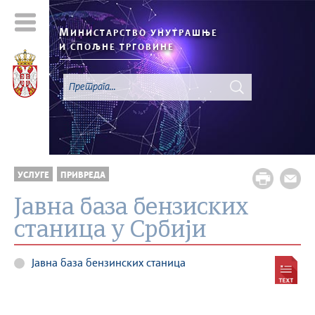
М
ИНИСТАРСТВО УНУТРАШЊЕ
И СПОЉНЕ ТРГОВИНЕ
УСЛУГЕ
ПРИВРЕДА
Јавна база бензиских
станица у Србији
Јавна база бензинских станица