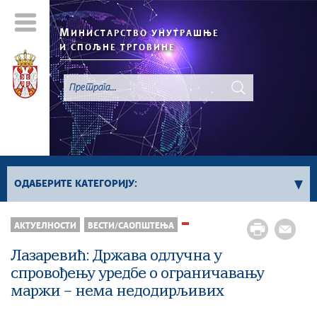
М
ИНИСТАРСТВО УНУТРАШЊЕ
И СПОЉНЕ ТРГОВИНЕ
ОДАБЕРИТЕ КАТЕГОРИЈУ:
АКТУЕЛНОСТИ
ВЕСТИ/САОПШТЕЊА
Регистар „Не Зови“
Све вести
Лазаревић: Држава одлучна у
спровођењу уредбе о ограничавању
маржи – нема недодирљивих