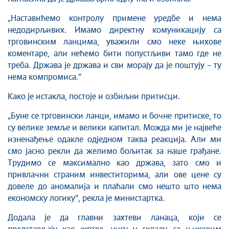
„Наставићемо контролу примене уредбе и нема
недодирљивих. Имамо директну комуникацију са
трговинским ланцима, уважили смо неке њихове
коментаре, али нећемо бити попустљиви тамо где не
треба. Држава је држава и сви морају да је поштују – ту
нема компромиса.“
Како је истакла, постоје и озбиљни притисци.
„Буне се трговински ланци, имамо и бочне притиске, то
су велике земље и велики капитал. Можда ми је највеће
изненађење одакле одједном таква реакција. Али ми
смо јасно рекли да желимо бољитак за наше грађане.
Трудимо се максимално као држава, зато смо и
привлачни страним инвеститорима, али ове цене су
довеле до аномалија и плаћали смо нешто што нема
економску логику“, рекла је министартка.
Додала је да главни захтеви ланаца, који се