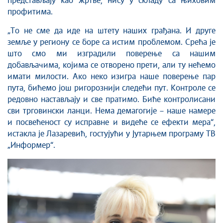
представљају као жртве, нису у складу са њиховим
профитима.
„То не сме да иде на штету наших грађана. И друге
земље у региону се боре са истим проблемом. Срећа је
што смо ми изградили поверење са нашим
добављачима, којима се отворено прети, али ту нећемо
имати милости. Ако неко изигра наше поверење пар
пута, бићемо још ригорознији следећи пут. Контроле се
редовно настављају и све пратимо. Биће контролисани
сви трговински ланци. Нема демагогије – наше намере
и посвећеност су исправне и видеће се ефекти мера“,
истакла је Лазаревић, гостујући у Јутарњем програму ТВ
„Информер“.