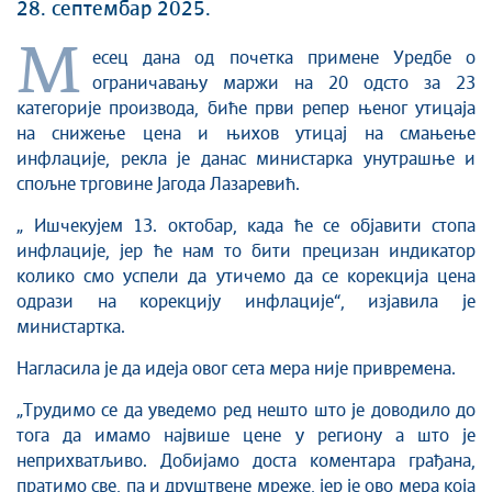
28. септембар 2025.
М
есец дана од почетка примене Уредбе о
ограничавању маржи на 20 одсто за 23
категорије производа, биће први репер њеног утицаја
на снижење цена и њихов утицај на смањење
инфлације, рекла је данас министарка унутрашње и
спољне трговине Јагода Лазаревић.
„ Ишчекујем 13. октобар, када ће се објавити стопа
инфлације, јер ће нам то бити прецизан индикатор
колико смо успели да утичемо да се корекција цена
одрази на корекцију инфлације“, изјавила је
министартка.
Нагласила је да идеја овог сета мера није привремена.
„Трудимо се да уведемо ред нешто што је доводило до
тога да имамо највише цене у региону а што је
неприхватљиво. Добијамо доста коментара грађана,
пратимо све, па и друштвене мреже, јер је ово мера која