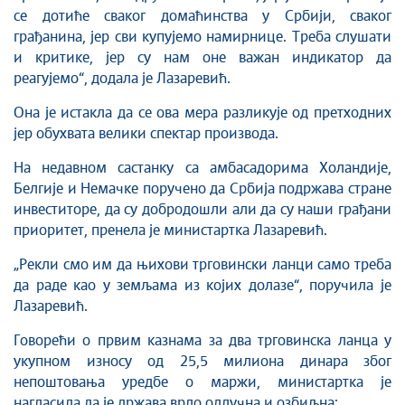
се дотиће сваког домаћинства у Србији, сваког
грађанина, јер сви купујемо намирнице. Треба слушати
и критике, јер су нам оне важан индикатор да
реагујемо“, додала је Лазаревић.
Она је истакла да се ова мера разликује од претходних
јер обухвата велики спектар производа.
На недавном састанку са амбасадорима Холандије,
Белгије и Немачке поручено да Србија подржава стране
инвеститоре, да су добродошли али да су наши грађани
приоритет, пренела је министартка Лазаревић.
„Рекли смо им да њихови трговински ланци само треба
да раде као у земљама из којих долазе“, поручила је
Лазаревић.
Говорећи о првим казнама за два трговинска ланца у
укупном износу од 25,5 милиона динара због
непоштовања уредбе о маржи, министартка је
нагласила да је држава врло одлучна и озбиљна: