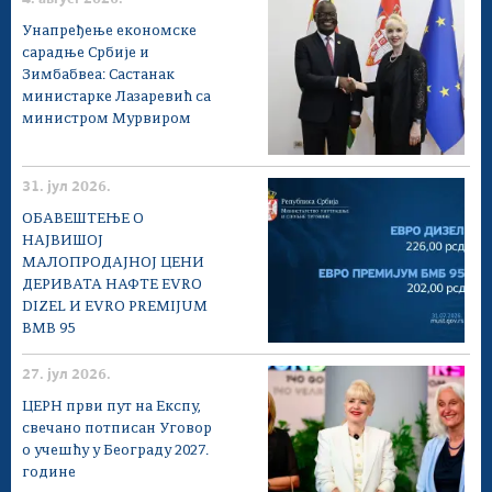
Унапређење економске
сарадње Србије и
Зимбабвеа: Састанак
министарке Лазаревић са
министром Мурвиром
31. јул 2026.
ОБАВЕШТЕЊЕ О
НАЈВИШОЈ
МАЛОПРОДАЈНОЈ ЦЕНИ
ДЕРИВАТА НАФТЕ EVRO
DIZEL И EVRO PREMIJUM
BMB 95
27. јул 2026.
ЦЕРН први пут на Експу,
свечано потписан Уговор
о учешћу у Београду 2027.
године