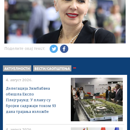
Поделите овај текст:
АКТУЕЛНОСТИ
ВЕСТИ/САОПШТЕЊА
4. август 2026.
Делегација Зимбабвеа
обишла Експо
Плејграунд: У плану су
бројни садржаји током 93
дана трајања изложбе
4. август 2026.